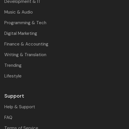
Development & IT
Music & Audio
Programming & Tech
Digital Marketing
Finance & Accounting
Writing & Translation
Trending
Lifestyle
Support
Help & Support
FAQ
Terms of Service