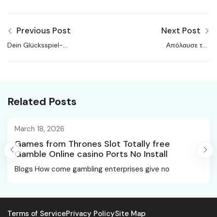
Previous Post
Next Post
Dein Glücksspiel-
Απόλαυσε την
Erlebnis neu definiert
αδρεναλίνη και τις
playjonny casino
ατελείωτες στιγμές
öffnet Türen zu
διασκέδασης με το
aufregenden Gewinnen
spinogambino και τις
Related Posts
und un
συναρπαστι
March 18, 2026
Games from Thrones Slot Totally free
Gamble Online casino Ports No Install
Blogs How come gambling enterprises give no
Terms of Service
Privacy Policy
Site Map