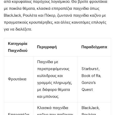
από κορυφαίους παρόχους λογισμικού. Θα βρείτε φρουτάκια
με ποικίλα θέματα, κλασικά επιτραπέζια παιχνίδια όπως
BlackJack, Ρουλέτα και Πόκερ, ζωντανά παιχνίδια καζίνο με
πραγματικούς κρουπιέρηδες, και άλλες καινοτόμες επιλογές
για να διαλέξετε.
Κατηγορία
Περιγραφή
Παραδείγματα
Παιχνιδιού
Παιχνίδια με
περιστρεφόμενους
Starburst,
κυλίνδρους και
Book of Ra,
Φρουτάκια
γραμμές πληρωμής,
Gonzo’s
με διάφορα θέματα
Quest
και μπόνους.
Κλασικά παιχνίδια
BlackJack,
Επιτραπέζια
καζίνο που παίζονται
Ρουλέτα,