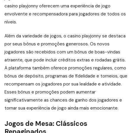
casino playjonny oferecem uma experiência de jogo
envolvente e recompensadora para jogadores de todos os
níveis.
Além da variedade de jogos, o casino playjonny se destaca
por seus bônus e promoções generosos. Os novos
jogadores são recebidos com um bônus de boas-vindas
atraente, que pode incluir créditos extras e rodadas grátis.
A plataforma também oferece promoções regulares, como
bônus de depósito, programas de fidelidade e torneios, que
recompensam os jogadores por sua lealdade e atividade.
Esses bônus e promoções podem aumentar
significativamente as chances de ganho dos jogadores e
tornar sua experiência de jogo ainda mais emocionante.
Jogos de Mesa: Clássicos
Repaginados