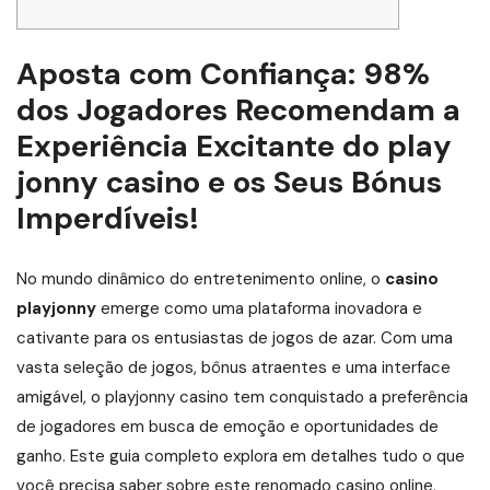
Aposta com Confiança: 98%
dos Jogadores Recomendam a
Experiência Excitante do play
jonny casino e os Seus Bónus
Imperdíveis!
No mundo dinâmico do entretenimento online, o
casino
playjonny
emerge como uma plataforma inovadora e
cativante para os entusiastas de jogos de azar. Com uma
vasta seleção de jogos, bônus atraentes e uma interface
amigável, o playjonny casino tem conquistado a preferência
de jogadores em busca de emoção e oportunidades de
ganho. Este guia completo explora em detalhes tudo o que
você precisa saber sobre este renomado casino online,