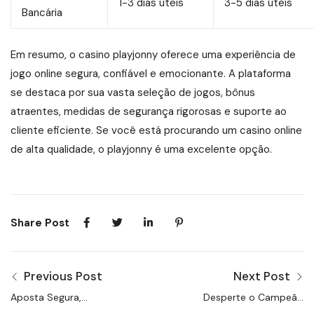
1-3 dias úteis
3-5 dias úteis
Bancária
Em resumo, o casino playjonny oferece uma experiência de
jogo online segura, confiável e emocionante. A plataforma
se destaca por sua vasta seleção de jogos, bônus
atraentes, medidas de segurança rigorosas e suporte ao
cliente eficiente. Se você está procurando um casino online
de alta qualidade, o playjonny é uma excelente opção.
Share Post
Previous Post
Next Post
Aposta Segura,
Desperte o Campeão