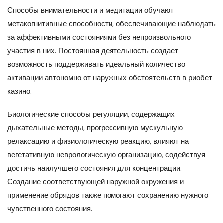
Способы внимательности и медитации обучают
метакогнитивные способности, обеспечивающие наблюдать
за аффективными состояниями без непроизвольного
участия в них. Постоянная деятельность создает
возможность поддерживать идеальный количество
активации автономно от наружных обстоятельств в риобет
казино.
Биологические способы регуляции, содержащих
дыхательные методы, прогрессивную мускульную
релаксацию и физиологическую реакцию, влияют на
вегетативную неврологическую организацию, содействуя
достичь наилучшего состояния для концентрации.
Создание соответствующей наружной окружения и
применение обрядов также помогают сохранению нужного
чувственного состояния.