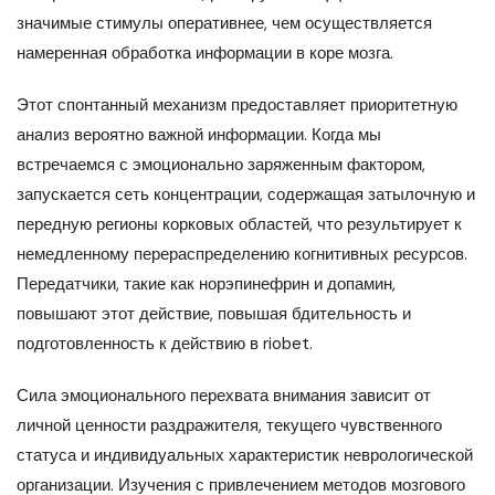
значимые стимулы оперативнее, чем осуществляется
намеренная обработка информации в коре мозга.
Этот спонтанный механизм предоставляет приоритетную
анализ вероятно важной информации. Когда мы
встречаемся с эмоционально заряженным фактором,
запускается сеть концентрации, содержащая затылочную и
передную регионы корковых областей, что результирует к
немедленному перераспределению когнитивных ресурсов.
Передатчики, такие как норэпинефрин и допамин,
повышают этот действие, повышая бдительность и
подготовленность к действию в riobet.
Сила эмоционального перехвата внимания зависит от
личной ценности раздражителя, текущего чувственного
статуса и индивидуальных характеристик неврологической
организации. Изучения с привлечением методов мозгового