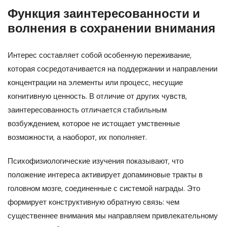
Функция заинтересованности и
волнения в сохранении внимания
Интерес составляет собой особенную переживание,
которая сосредотачивается на поддержании и направлении
концентрации на элементы или процесс, несущие
когнитивную ценность. В отличие от других чувств,
заинтересованность отличается стабильным
возбуждением, которое не истощает умственные
возможности, а наоборот, их пополняет.
Психофизиологические изучения показывают, что
положение интереса активирует допаминовые тракты в
головном мозге, соединенные с системой награды. Это
формирует конструктивную обратную связь: чем
существеннее внимания мы направляем привлекательному