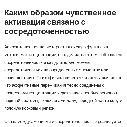
Каким образом чувственное
активация связано с
сосредоточенностью
Аффективное волнение играет ключевую функцию в
механизмах концентрации, определяя, на что мы обращаем
сосредоточенность и как длительно можем
сосредотачиваться на определенных элементах или
происшествиях. Психофизиологические анализы выявляют,
что аффективные переживания тесно соединены с
процессами концентрации через запуск особых регионов
нервной системы, включая амигдалу, передней части кору и
поясную корковый регион.
Связь между эмоциями и сосредоточенностью реализуется