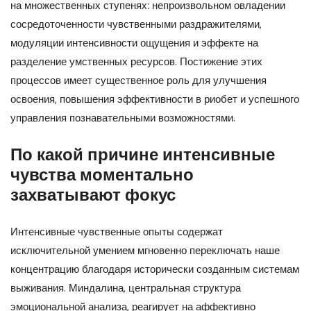
на множественных ступенях: непроизвольном овладении
сосредоточенности чувственными раздражителями,
модуляции интенсивности ощущения и эффекте на
разделение умственных ресурсов. Постижение этих
процессов имеет существенное роль для улучшения
освоения, повышения эффективности в риобет и успешного
управления познавательными возможностями.
По какой причине интенсивные
чувства моментально
захватывают фокус
Интенсивные чувственные опыты содержат
исключительной умением мгновенно переключать наше
концентрацию благодаря исторически созданным системам
выживания. Миндалина, центральная структура
эмоциональной анализа, реагирует на аффективно