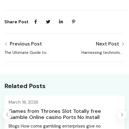
Share Post
Previous Post
Next Post
The Ultimate Guide to
Harnessing technology
Slots Tips for Online
How innovation is
Casinos
transforming gambling
experiences
Related Posts
March 18, 2026
Games from Thrones Slot Totally free
Gamble Online casino Ports No Install
Blogs How come gambling enterprises give no