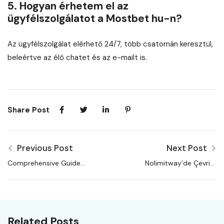
5. Hogyan érhetem el az
ügyfélszolgálatot a Mostbet hu-n?
Az ügyfélszolgálat elérhető 24/7, több csatornán keresztül,
beleértve az élő chatet és az e-mailt is.
Share Post
Previous Post
Next Post
Comprehensive Guide
Nolimitway’de Çevrim
to Win Diggers Casino
Içi Kumarhane Oyunları
Registration Process
Oynayın
Related Posts