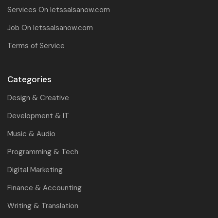
Services On letssalsanow.com
Job On letssalsanow.com
Terms of Service
Categories
Design & Creative
Development & IT
Music & Audio
Programming & Tech
Digital Marketing
Finance & Accounting
Writing & Translation