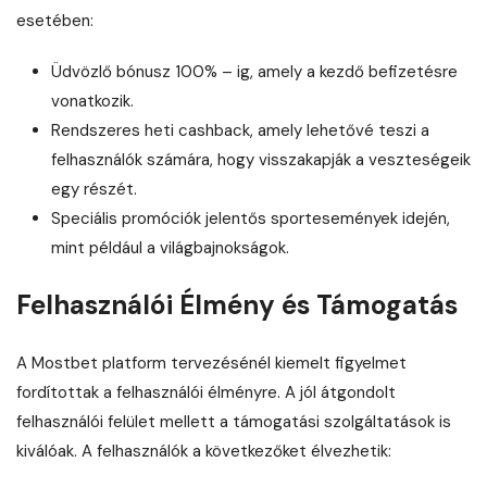
esetében:
Üdvözlő bónusz 100% – ig, amely a kezdő befizetésre
vonatkozik.
Rendszeres heti cashback, amely lehetővé teszi a
felhasználók számára, hogy visszakapják a veszteségeik
egy részét.
Speciális promóciók jelentős sportesemények idején,
mint például a világbajnokságok.
Felhasználói Élmény és Támogatás
A Mostbet platform tervezésénél kiemelt figyelmet
fordítottak a felhasználói élményre. A jól átgondolt
felhasználói felület mellett a támogatási szolgáltatások is
kiválóak. A felhasználók a következőket élvezhetik: