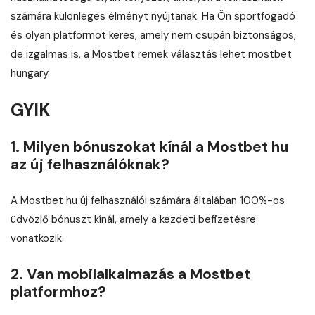
számára különleges élményt nyújtanak. Ha Ön sportfogadó
és olyan platformot keres, amely nem csupán biztonságos,
de izgalmas is, a Mostbet remek választás lehet
mostbet
hungary
.
GYIK
1. Milyen bónuszokat kínál a Mostbet hu
az új felhasználóknak?
A Mostbet hu új felhasználói számára általában 100%-os
üdvözlő bónuszt kínál, amely a kezdeti befizetésre
vonatkozik.
2. Van mobilalkalmazás a Mostbet
platformhoz?