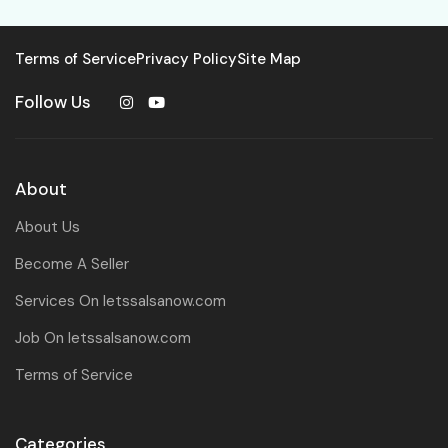
Terms of Service
Privacy Policy
Site Map
Follow Us
About
About Us
Become A Seller
Services On letssalsanow.com
Job On letssalsanow.com
Terms of Service
Categories