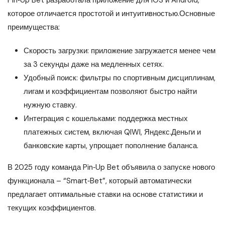
которое отличается простотой и интуитивностью.Основные
преимущества:
Скорость загрузки: приложение загружается менее чем
за 3 секунды даже на медленных сетях.
Удобный поиск: фильтры по спортивным дисциплинам,
лигам и коэффициентам позволяют быстро найти
нужную ставку.
Интеграция с кошельками: поддержка местных
платежных систем, включая QIWI, Яндекс.Деньги и
банковские карты, упрощает пополнение баланса.
В 2025 году команда Pin‑Up Bet объявила о запуске нового
функционала – “Smart‑Bet”, который автоматически
предлагает оптимальные ставки на основе статистики и
текущих коэффициентов.