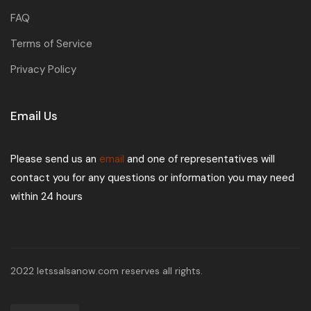
FAQ
Terms of Service
Privacy Policy
Email Us
Please send us an
email
and one of representatives will
contact you for any questions or information you may need
within 24 hours
2022 letssalsanow.com reserves all rights.