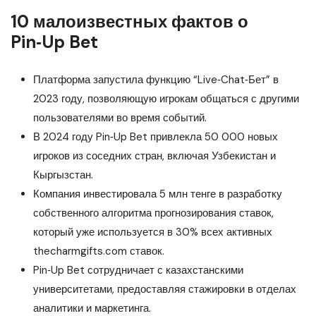
10 малоизвестных фактов о
Pin‑Up Bet
Платформа запустила функцию “Live‑Chat‑Бет” в
2023 году, позволяющую игрокам общаться с другими
пользователями во время событий.
В 2024 году Pin‑Up Bet привлекла 50 000 новых
игроков из соседних стран, включая Узбекистан и
Кыргызстан.
Компания инвестировала 5 млн тенге в разработку
собственного алгоритма прогнозирования ставок,
который уже используется в 30% всех активных
thecharmgifts.com
ставок.
Pin‑Up Bet сотрудничает с казахстанскими
университетами, предоставляя стажировки в отделах
аналитики и маркетинга.