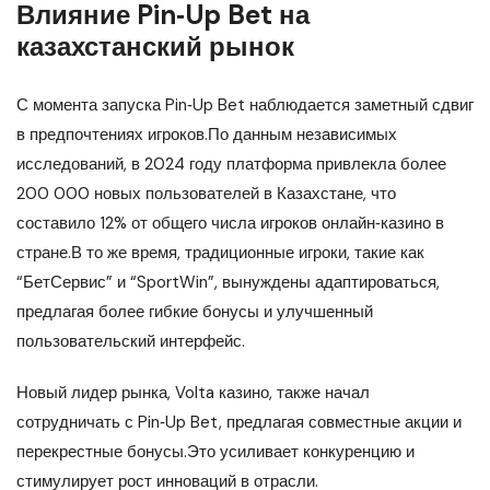
Влияние Pin‑Up Bet на
казахстанский рынок
С момента запуска Pin‑Up Bet наблюдается заметный сдвиг
в предпочтениях игроков.По данным независимых
исследований, в 2024 году платформа привлекла более
200 000 новых пользователей в Казахстане, что
составило 12% от общего числа игроков онлайн‑казино в
стране.В то же время, традиционные игроки, такие как
“БетСервис” и “SportWin”, вынуждены адаптироваться,
предлагая более гибкие бонусы и улучшенный
пользовательский интерфейс.
Новый лидер рынка, Volta казино, также начал
сотрудничать с Pin‑Up Bet, предлагая совместные акции и
перекрестные бонусы.Это усиливает конкуренцию и
стимулирует рост инноваций в отрасли.