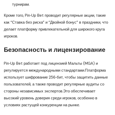
турнирам.
Кроме того, Pin‑Up Bet проводит регулярные акции, такие
как “Ставка без риска” и “Двойной бонус” в праздники, что
делает платформу привлекательной для широкого круга
игроков.
Безопасность и лицензирование
Pin‑Up Bet работает под лицензией Мальты (MGA) и
регулируется международными стандартами.Платформа
использует шифрование 256‑бит, чтобы защитить данные
пользователей, а также проводит регулярные аудиты со
стороны независимых экспертов.Это обеспечивает
высокий уровень доверия среди игроков, особенно в
условиях растущей конкуренции на рынке.