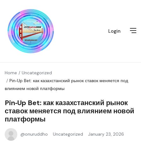
Login
Home
Uncategorized
Pin‑Up Bet: как казахстанский рынок ставок меняется под
влиянием новой платформы
Pin‑Up Bet: как казахстанский рынок
ставок меняется под влиянием новой
платформы
@onuruddho
Uncategorized
January 23, 2026