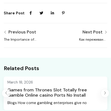
Share Post
Previous Post
Next Post
The Importance of
Как переживания
Licensing for the Best
воздействуют на
Online Gambling
ощущение хронологии
Software in Casinos
Related Posts
March 18, 2026
Games from Thrones Slot Totally free
Gamble Online casino Ports No Install
Blogs How come gambling enterprises give no