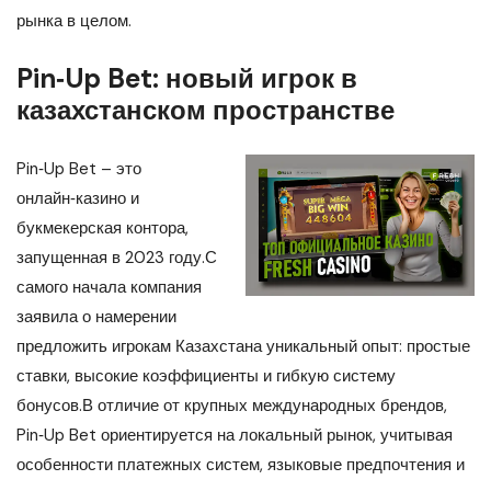
рынка в целом.
Pin‑Up Bet: новый игрок в
казахстанском пространстве
Pin‑Up Bet – это
онлайн‑казино и
букмекерская контора,
запущенная в 2023 году.С
самого начала компания
заявила о намерении
предложить игрокам Казахстана уникальный опыт: простые
ставки, высокие коэффициенты и гибкую систему
бонусов.В отличие от крупных международных брендов,
Pin‑Up Bet ориентируется на локальный рынок, учитывая
особенности платежных систем, языковые предпочтения и