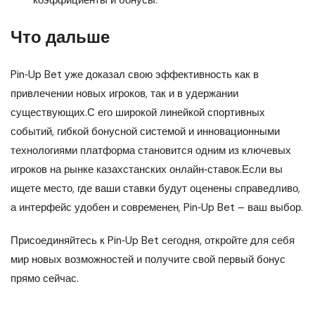
Что дальше
Pin‑Up Bet уже доказал свою эффективность как в
привлечении новых игроков, так и в удержании
существующих.С его широкой линейкой спортивных
событий, гибкой бонусной системой и инновационными
технологиями платформа становится одним из ключевых
игроков на рынке казахстанских онлайн‑ставок.Если вы
ищете место, где ваши ставки будут оценены справедливо,
а интерфейс удобен и современен, Pin‑Up Bet – ваш выбор.
Присоединяйтесь к Pin‑Up Bet сегодня, откройте для себя
мир новых возможностей и получите свой первый бонус
прямо сейчас.