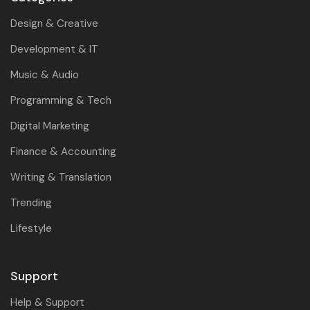
Design & Creative
Development & IT
Music & Audio
Programming & Tech
Digital Marketing
Finance & Accounting
Writing & Translation
Trending
Lifestyle
Support
Help & Support