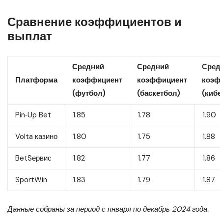
Сравнение коэффициентов и
выплат
Средний
Средний
Сре
Платформа
коэффициент
коэффициент
коэ
(футбол)
(баскетбол)
(киб
Pin‑Up Bet
1.85
1.78
1.90
Volta казино
1.80
1.75
1.88
BetSервис
1.82
1.77
1.86
SportWin
1.83
1.79
1.87
Данные собраны за период с января по декабрь 2024 года.