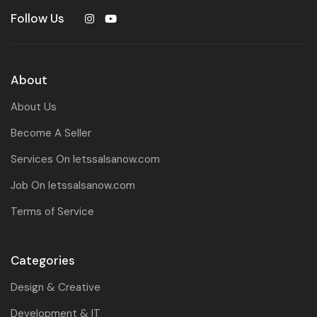
Follow Us
About
About Us
Become A Seller
Services On letssalsanow.com
Job On letssalsanow.com
Terms of Service
Categories
Design & Creative
Development & IT