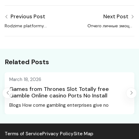
Previous Post
Next Post
Rodzime platformy
Отчего личные эмоции
hazardowe online – co
становятся источником
powinno się rozumieć?
мощи
Related Posts
March 18, 2026
Games from Thrones Slot Totally free
Gamble Online casino Ports No Install
Blogs How come gambling enterprises give no
Terms of Service
Privacy Policy
Site Map