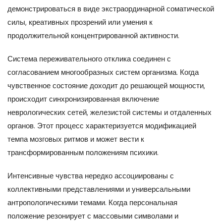
демонстрироваться в виде экстраординарной соматической
силы, креативных прозрений или умения к
продолжительной концентрированной активности.
Система переживательного отклика соединен с
согласованием многообразных систем организма. Когда
чувственное состояние доходит до решающей мощности,
происходит синхронизированная включение
неврологических сетей, железистой системы и отдаленных
органов. Этот процесс характеризуется модификацией
темпа мозговых ритмов и может вести к
трансформированным положениям психики.
Интенсивные чувства нередко ассоциированы с
коллективными представлениями и универсальными
антропологическими темами. Когда персональная
положение резонирует с массовыми символами и