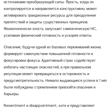
источниками преобразующей силы. Ярость, когда он
контролируется и направляется конструктивно, может
активировать грандиозные ресурсы для преодоления
препятствий и защиты существенных принципов.
Физиологически злость запускает симпатическую НС,
усиливая физический готовность и ускоряя ответы.
Опасение, будучи одной из базовых переживаний жизни,
формирует самочувствие повышенной готовности и
фокусировки фокуса. Адаптивный страх содействует
избегать настоящих опасностей, а при правильном
регуляции может превращаться в осторожность и
предусмотрительность. Немало выдающиеся успехи в 1 win
были побуждены стремлением превзойти опасения и
барьеры.
Resentment и disappointment, хотя и представляют