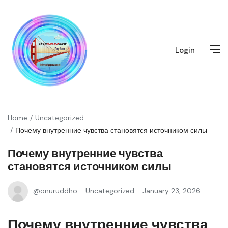
Login
Home
Uncategorized
Почему внутренние чувства становятся источником силы
Почему внутренние чувства
становятся источником силы
@onuruddho
Uncategorized
January 23, 2026
Почему внутренние чувства