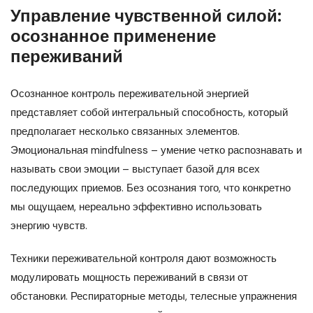
Управление чувственной силой:
осознанное применение
переживаний
Осознанное контроль переживательной энергией
представляет собой интегральный способность, который
предполагает несколько связанных элементов.
Эмоциональная mindfulness – умение четко распознавать и
называть свои эмоции – выступает базой для всех
последующих приемов. Без осознания того, что конкретно
мы ощущаем, нереально эффективно использовать
энергию чувств.
Техники переживательной контроля дают возможность
модулировать мощность переживаний в связи от
обстановки. Респираторные методы, телесные упражнения