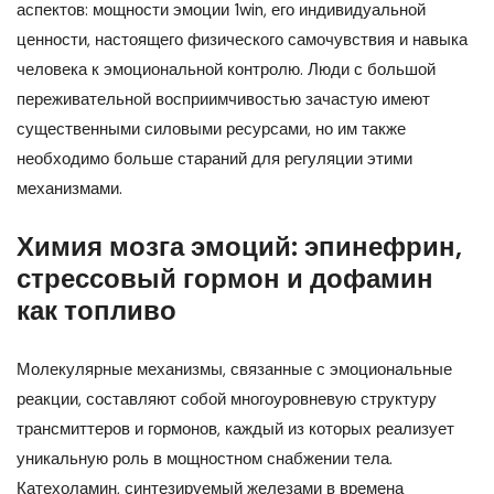
аспектов: мощности эмоции 1win, его индивидуальной
ценности, настоящего физического самочувствия и навыка
человека к эмоциональной контролю. Люди с большой
переживательной восприимчивостью зачастую имеют
существенными силовыми ресурсами, но им также
необходимо больше стараний для регуляции этими
механизмами.
Химия мозга эмоций: эпинефрин,
стрессовый гормон и дофамин
как топливо
Молекулярные механизмы, связанные с эмоциональные
реакции, составляют собой многоуровневую структуру
трансмиттеров и гормонов, каждый из которых реализует
уникальную роль в мощностном снабжении тела.
Катехоламин, синтезируемый железами в времена