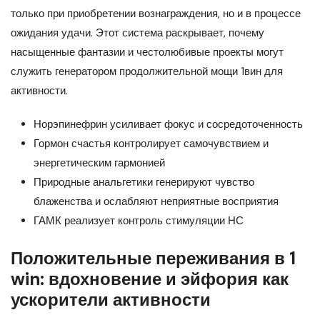
только при приобретении вознаграждения, но и в процессе
ожидания удачи. Этот система раскрывает, почему
насыщенные фантазии и честолюбивые проекты могут
служить генератором продолжительной мощи 1вин для
активности.
Норэпинефрин усиливает фокус и сосредоточенность
Гормон счастья контролирует самочувствием и
энергетическим гармонией
Природные анальгетики генерируют чувство
блаженства и ослабляют неприятные восприятия
ГАМК реализует контроль стимуляции НС
Положительные переживания в 1
win: вдохновение и эйфория как
ускорители активности