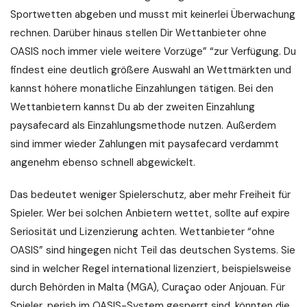
Sportwetten abgeben und musst mit keinerlei Überwachung
rechnen. Darüber hinaus stellen Dir Wettanbieter ohne
OASIS noch immer viele weitere Vorzüge” “zur Verfügung. Du
findest eine deutlich größere Auswahl an Wettmärkten und
kannst höhere monatliche Einzahlungen tätigen. Bei den
Wettanbietern kannst Du ab der zweiten Einzahlung
paysafecard als Einzahlungsmethode nutzen. Außerdem
sind immer wieder Zahlungen mit paysafecard verdammt
angenehm ebenso schnell abgewickelt.
Das bedeutet weniger Spielerschutz, aber mehr Freiheit für
Spieler. Wer bei solchen Anbietern wettet, sollte auf expire
Seriosität und Lizenzierung achten. Wettanbieter “ohne
OASIS” sind hingegen nicht Teil das deutschen Systems. Sie
sind in welcher Regel international lizenziert, beispielsweise
durch Behörden in Malta (MGA), Curaçao oder Anjouan. Für
Spieler, perish im OASIS-System gesperrt sind, könnten die