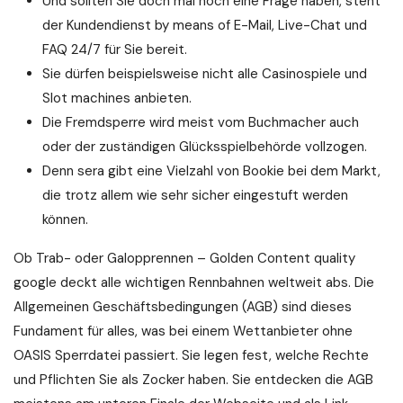
Und sollten Sie doch mal noch eine Frage haben, steht
der Kundendienst by means of E-Mail, Live-Chat und
FAQ 24/7 für Sie bereit.
Sie dürfen beispielsweise nicht alle Casinospiele und
Slot machines anbieten.
Die Fremdsperre wird meist vom Buchmacher auch
oder der zuständigen Glücksspielbehörde vollzogen.
Denn sera gibt eine Vielzahl von Bookie bei dem Markt,
die trotz allem wie sehr sicher eingestuft werden
können.
Ob Trab- oder Galopprennen – Golden Content quality
google deckt alle wichtigen Rennbahnen weltweit abs. Die
Allgemeinen Geschäftsbedingungen (AGB) sind dieses
Fundament für alles, was bei einem Wettanbieter ohne
OASIS Sperrdatei passiert. Sie legen fest, welche Rechte
und Pflichten Sie als Zocker haben. Sie entdecken die AGB