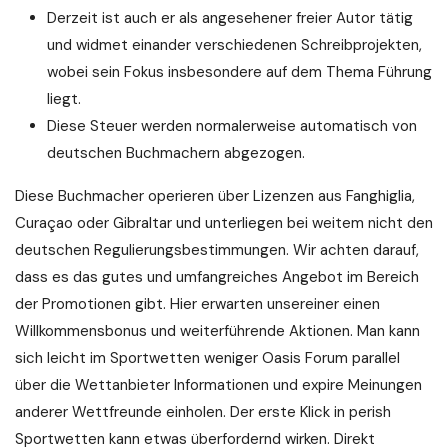
Derzeit ist auch er als angesehener freier Autor tätig
und widmet einander verschiedenen Schreibprojekten,
wobei sein Fokus insbesondere auf dem Thema Führung
liegt.
Diese Steuer werden normalerweise automatisch von
deutschen Buchmachern abgezogen.
Diese Buchmacher operieren über Lizenzen aus Fanghiglia,
Curaçao oder Gibraltar und unterliegen bei weitem nicht den
deutschen Regulierungsbestimmungen. Wir achten darauf,
dass es das gutes und umfangreiches Angebot im Bereich
der Promotionen gibt. Hier erwarten unsereiner einen
Willkommensbonus und weiterführende Aktionen. Man kann
sich leicht im Sportwetten weniger Oasis Forum parallel
über die Wettanbieter Informationen und expire Meinungen
anderer Wettfreunde einholen. Der erste Klick in perish
Sportwetten kann etwas überfordernd wirken. Direkt