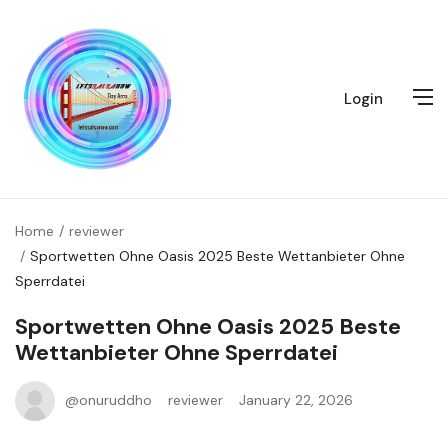
Login
Home
reviewer
Sportwetten Ohne Oasis 2025 Beste Wettanbieter Ohne
Sperrdatei
Sportwetten Ohne Oasis 2025 Beste
Wettanbieter Ohne Sperrdatei
@onuruddho
reviewer
January 22, 2026