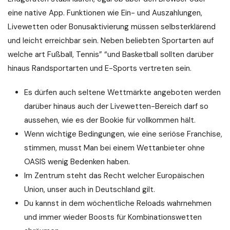
eine native App. Funktionen wie Ein- und Auszahlungen,
Livewetten oder Bonusaktivierung müssen selbsterklärend
und leicht erreichbar sein. Neben beliebten Sportarten auf
welche art Fußball, Tennis” “und Basketball sollten darüber
hinaus Randsportarten und E-Sports vertreten sein.
Es dürfen auch seltene Wettmärkte angeboten werden
darüber hinaus auch der Livewetten-Bereich darf so
aussehen, wie es der Bookie für vollkommen hält.
Wenn wichtige Bedingungen, wie eine seriöse Franchise,
stimmen, musst Man bei einem Wettanbieter ohne
OASIS wenig Bedenken haben.
Im Zentrum steht das Recht welcher Europäischen
Union, unser auch in Deutschland gilt.
Du kannst in dem wöchentliche Reloads wahrnehmen
und immer wieder Boosts für Kombinationswetten