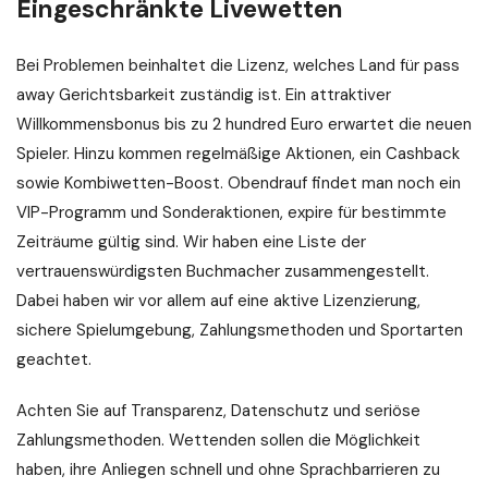
Eingeschränkte Livewetten
Bei Problemen beinhaltet die Lizenz, welches Land für pass
away Gerichtsbarkeit zuständig ist. Ein attraktiver
Willkommensbonus bis zu 2 hundred Euro erwartet die neuen
Spieler. Hinzu kommen regelmäßige Aktionen, ein Cashback
sowie Kombiwetten-Boost. Obendrauf findet man noch ein
VIP-Programm und Sonderaktionen, expire für bestimmte
Zeiträume gültig sind. Wir haben eine Liste der
vertrauenswürdigsten Buchmacher zusammengestellt.
Dabei haben wir vor allem auf eine aktive Lizenzierung,
sichere Spielumgebung, Zahlungsmethoden und Sportarten
geachtet.
Achten Sie auf Transparenz, Datenschutz und seriöse
Zahlungsmethoden. Wettenden sollen die Möglichkeit
haben, ihre Anliegen schnell und ohne Sprachbarrieren zu