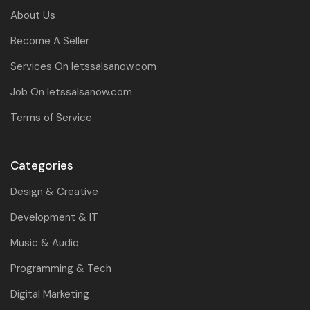
About Us
Become A Seller
Services On letssalsanow.com
Job On letssalsanow.com
Terms of Service
Categories
Design & Creative
Development & IT
Music & Audio
Programming & Tech
Digital Marketing