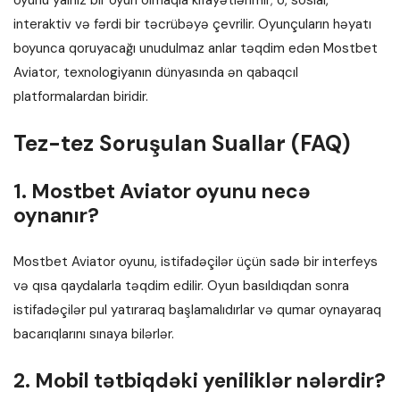
interaktiv və fərdi bir təcrübəyə çevrilir. Oyunçuların həyatı
boyunca qoruyacağı unudulmaz anlar təqdim edən Mostbet
Aviator, texnologiyanın dünyasında ən qabaqcıl
platformalardan biridir.
Tez-tez Soruşulan Suallar (FAQ)
1. Mostbet Aviator oyunu necə
oynanır?
Mostbet Aviator oyunu, istifadəçilər üçün sadə bir interfeys
və qısa qaydalarla təqdim edilir. Oyun basıldıqdan sonra
istifadəçilər pul yatıraraq başlamalıdırlar və qumar oynayaraq
bacarıqlarını sınaya bilərlər.
2. Mobil tətbiqdəki yeniliklər nələrdir?