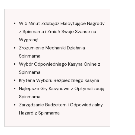
W 5 Minut Zdobądź Ekscytujące Nagrody
z Spinmama i Zmień Swoje Szanse na
Wygraną!
Zrozumienie Mechaniki Działania
Spinmama
Wybór Odpowiedniego Kasyna Online z
Spinmama
Kryteria Wyboru Bezpiecznego Kasyna
Najlepsze Gry Kasynowe z Optymalizacją
Spinmama
Zarządzanie Budżetem i Odpowiedzialny
Hazard z Spinmama