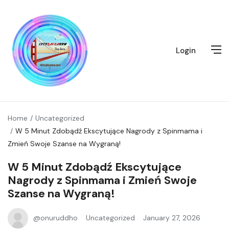
Login
Home
Uncategorized
W 5 Minut Zdobądź Ekscytujące Nagrody z Spinmama i
Zmień Swoje Szanse na Wygraną!
W 5 Minut Zdobądź Ekscytujące
Nagrody z Spinmama i Zmień Swoje
Szanse na Wygraną!
@onuruddho
Uncategorized
January 27, 2026