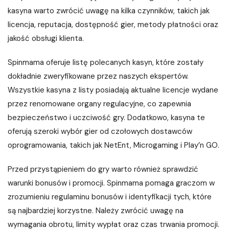
kasyna warto zwrócić uwagę na kilka czynników, takich jak
licencja, reputacja, dostępność gier, metody płatności oraz
jakość obsługi klienta.
Spinmama oferuje listę polecanych kasyn, które zostały
dokładnie zweryfikowane przez naszych ekspertów.
Wszystkie kasyna z listy posiadają aktualne licencje wydane
przez renomowane organy regulacyjne, co zapewnia
bezpieczeństwo i uczciwość gry. Dodatkowo, kasyna te
oferują szeroki wybór gier od czołowych dostawców
oprogramowania, takich jak NetEnt, Microgaming i Play’n GO.
Przed przystąpieniem do gry warto również sprawdzić
warunki bonusów i promocji. Spinmama pomaga graczom w
zrozumieniu regulaminu bonusów i identyfikacji tych, które
są najbardziej korzystne. Należy zwrócić uwagę na
wymagania obrotu, limity wypłat oraz czas trwania promocji.