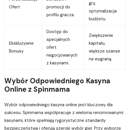
gry,
Ofert
promocji do
optymalizacja
profilu gracza.
budżetu.
Dostęp do
Zwiększenie
specjalnych
Ekskluzywne
kapitału,
ofert
Bonusy
większe szanse
negocjowanych
na wygraną.
z kasynami.
Wybór Odpowiedniego Kasyna
Online z Spinmama
Wybór odpowiedniego kasyna online jest kluczowy dla
sukcesu. Spinmama współpracuje z wieloma renomowanymi
kasynami, które spełniają rygorystyczne standardy
bezpieczeństwa i oferują szeroki wybór gier. Przy wyborze