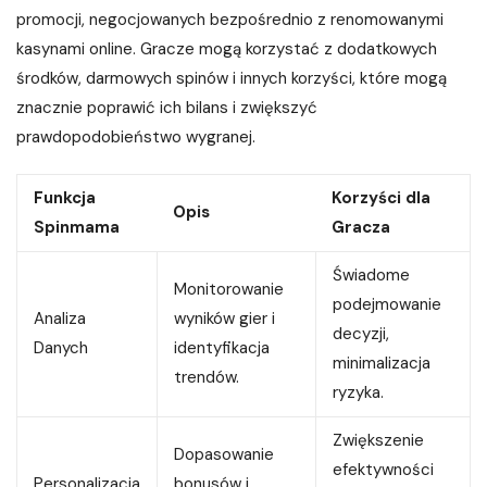
promocji, negocjowanych bezpośrednio z renomowanymi
kasynami online. Gracze mogą korzystać z dodatkowych
środków, darmowych spinów i innych korzyści, które mogą
znacznie poprawić ich bilans i zwiększyć
prawdopodobieństwo wygranej.
Funkcja
Korzyści dla
Opis
Spinmama
Gracza
Świadome
Monitorowanie
podejmowanie
Analiza
wyników gier i
decyzji,
Danych
identyfikacja
minimalizacja
trendów.
ryzyka.
Zwiększenie
Dopasowanie
efektywności
Personalizacja
bonusów i