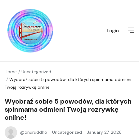
Login
Home
Uncategorized
Wyobraź sobie 5 powodów, dla których spinmama odmieni
Twoją rozrywkę online!
Wyobraź sobie 5 powodów, dla których
spinmama odmieni Twoją rozrywkę
online!
@onuruddho
Uncategorized
January 27, 2026