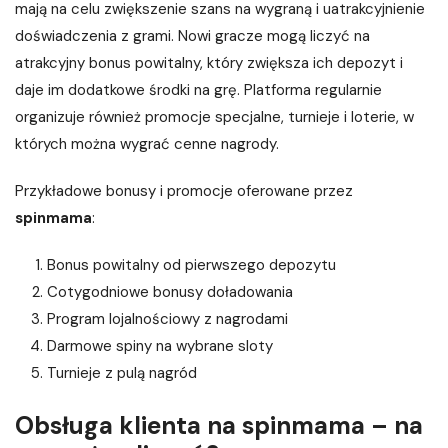
mają na celu zwiększenie szans na wygraną i uatrakcyjnienie
doświadczenia z grami. Nowi gracze mogą liczyć na
atrakcyjny bonus powitalny, który zwiększa ich depozyt i
daje im dodatkowe środki na grę. Platforma regularnie
organizuje również promocje specjalne, turnieje i loterie, w
których można wygrać cenne nagrody.
Przykładowe bonusy i promocje oferowane przez
spinmama
:
Bonus powitalny od pierwszego depozytu
Cotygodniowe bonusy doładowania
Program lojalnościowy z nagrodami
Darmowe spiny na wybrane sloty
Turnieje z pulą nagród
Obsługa klienta na spinmama – na