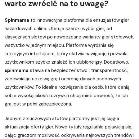
warto zwrócić na to uwagę?
Spinmama
to innowacyjna platforma dla entuzjastów gier
hazardowych online. Oferuje szeroki wybór gier, od
klasycznych slotów po nowoczesne warianty gier stołowych,
wszystko w jednym miejscu. Platforma wyróżnia się
intuicyjnym interfejsem, który ułatwia nawigację i pozwala
użytkownikom szybko znaleźć ich ulubione gry. Dodatkowo,
spinmama
stawia na bezpieczeństwo i transparentność,
zapewniając uczciwą grę i ochronę danych osobowych
użytkowników. To idealne rozwiązanie dla osób, które cenią
sobie wysoką jakość rozrywki i chcą mieć pewność, że ich
gra jest w pełni zabezpieczona.
Jednym z kluczowych atutów platformy jest jej ciągła
aktualizacja oferty gier. Nowe tytuły regularnie pojawiają się,
dając graczom możliwość odkrywania najnowszych trendów i