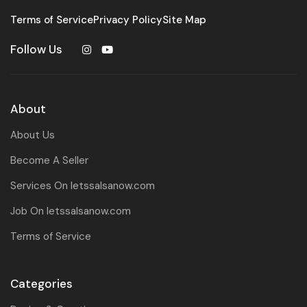
Terms of Service
Privacy Policy
Site Map
Follow Us
About
About Us
Become A Seller
Services On letssalsanow.com
Job On letssalsanow.com
Terms of Service
Categories