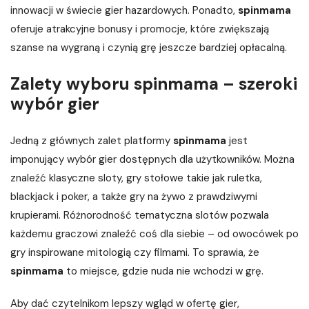
innowacji w świecie gier hazardowych. Ponadto,
spinmama
oferuje atrakcyjne bonusy i promocje, które zwiększają
szanse na wygraną i czynią grę jeszcze bardziej opłacalną.
Zalety wyboru spinmama – szeroki
wybór gier
Jedną z głównych zalet platformy
spinmama
jest
imponujący wybór gier dostępnych dla użytkowników. Można
znaleźć klasyczne sloty, gry stołowe takie jak ruletka,
blackjack i poker, a także gry na żywo z prawdziwymi
krupierami. Różnorodność tematyczna slotów pozwala
każdemu graczowi znaleźć coś dla siebie – od owocówek po
gry inspirowane mitologią czy filmami. To sprawia, że
spinmama
to miejsce, gdzie nuda nie wchodzi w grę.
Aby dać czytelnikom lepszy wgląd w ofertę gier,