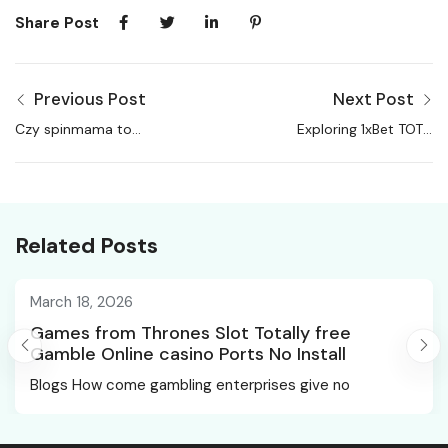
Share Post
Previous Post
Next Post
Czy spinmama to
Exploring 1xBet TOTO
sekret skutecznej
Betting Made Simple
strategii w świecie
and Exciting
rozrywki online_4
Related Posts
March 18, 2026
Games from Thrones Slot Totally free
Gamble Online casino Ports No Install
Blogs How come gambling enterprises give no