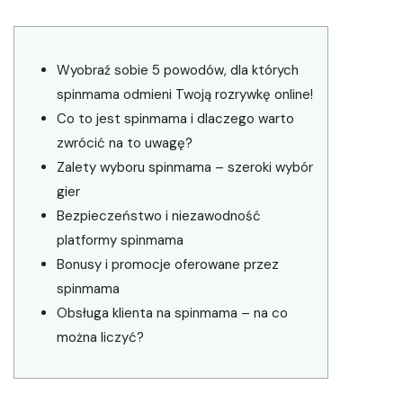
Wyobraź sobie 5 powodów, dla których
spinmama odmieni Twoją rozrywkę online!
Co to jest spinmama i dlaczego warto
zwrócić na to uwagę?
Zalety wyboru spinmama – szeroki wybór
gier
Bezpieczeństwo i niezawodność
platformy spinmama
Bonusy i promocje oferowane przez
spinmama
Obsługa klienta na spinmama – na co
można liczyć?