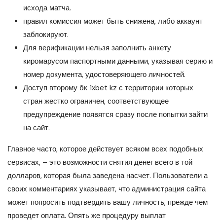
исхода матча.
правил комиссия может быть снижена, либо аккаунт
заблокируют.
Для верификации нельзя заполнить анкету
киромарусом паспортными данными, указывая серию и
номер документа, удостоверяющего личностей.
Доступ второму бк 1xbet kz с территории которых
стран жестко ограничен, соответствующее
предупреждение появятся сразу после попытки зайти
на сайт.
Главное часто, которое действует всяком всех подобных
сервисах, – это возможности снятия денег всего в той
долларов, которая была заведена насчет. Пользователи а
своих комментариях указывает, что администрация сайта
может попросить подтвердить вашу личность, прежде чем
проведет оплата. Опять же процедуру выплат