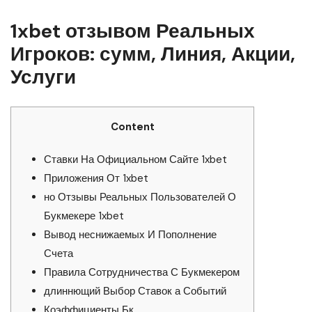
1xbet отзывом Реальных
Игроков: сумм, Линия, Акции,
Услуги
Content
Ставки На Официальном Сайте 1xbet
Приложения От 1xbet
но Отзывы Реальных Пользователей О
Букмекере 1xbet
Вывод неснижаемых И Пополнение
Счета
Правила Сотрудничества С Букмекером
длиннющий Выбор Ставок а Событий
Коэффициенты Бк