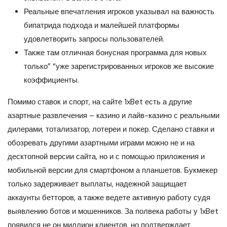
Реальные впечатления игроков указывал на важность
бипатрида подхода и малейшей платформы
удовлетворить запросы пользователей.
Также там отличная бонусная программа для новых
только” “уже зарегистрированных игроков же высокие
коэффициенты.
Помимо ставок и спорт, на сайте 1xBet есть а другие
азартные развлечения – казино и лайв-казино с реальными
дилерами, тотализатор, лотереи и покер. Сделано ставки и
обозревать другими азартными играми можно не и на
десктопной версии сайта, но и с помощью приложения и
мобильной версии для смартфоном а планшетов. Букмекер
только задерживает выплаты, надежной защищает
аккаунты бетторов, а также ведете активную работу судя
выявлению ботов и мошенников. За полвека работы у 1xBet
появился не он миллион клиентов, но подтверждает