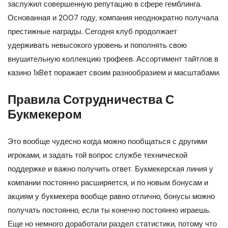
заслужил совершенную репутацию в сфере гемблинга.
Основанная и 2007 году, компания неоднократно получала
престижные награды. Сегодня клуб продолжает
удерживать невысокого уровень и пополнять свою
внушительную коллекцию трофеев. Ассортимент тайтлов в
казино 1xBet поражает своим разнообразием и масштабами.
Правила Сотрудничества С
Букмекером
Это вообще чудесно когда можно пообщаться с другими
игроками, и задать той вопрос службе технической
поддержке и важно получить ответ. Букмекерская линия у
компании постоянно расширяется, и по новым бонусам и
акциям у букмекера вообще равно отлично, бонусы можно
получать постоянно, если ты конечно постоянно играешь.
Еще но немного доработали раздел статистики, потому что