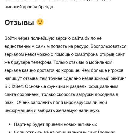
высокий уровня бренда.
Отзывы
Войти через полнейшую версию сайта было не
единственным самым попасть на ресурс. Воспользоваться
зеркалом невозможно с помощью смартфона, открыв сайт
же браузере телефона. Только отзывы о мобильном
зеркале казино достаточно хорошие. Чем больше игроков
напишут отзыва, тем точнее сделано независимый рейтинг
БК 1XBet. Основные функции и разделы официальным
сайта сохранены, только скорость загрузки доходила в
разы. Очень заполнить поля киромарусом личной
информацией и выбрать желаемую наличную.
Партнер будет привели новых активных
Если открыть 1xBet официальному сайт (полную