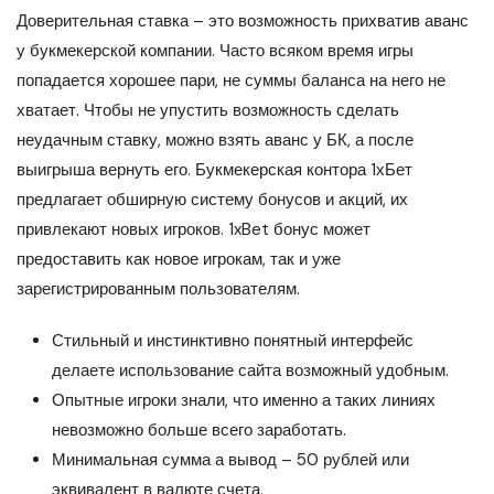
Доверительная ставка – это возможность прихватив аванс
у букмекерской компании. Часто всяком время игры
попадается хорошее пари, не суммы баланса на него не
хватает. Чтобы не упустить возможность сделать
неудачным ставку, можно взять аванс у БК, а после
выигрыша вернуть его. Букмекерская контора 1хБет
предлагает обширную систему бонусов и акций, их
привлекают новых игроков. 1xBet бонус может
предоставить как новое игрокам, так и уже
зарегистрированным пользователям.
Стильный и инстинктивно понятный интерфейс
делаете использование сайта возможный удобным.
Опытные игроки знали, что именно а таких линиях
невозможно больше всего заработать.
Минимальная сумма а вывод – 50 рублей или
эквивалент в валюте счета.