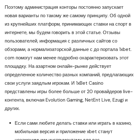
Поэтому администрация конторы постоянно запускает
новая варианты по такому же самому принципу. Об одной
из крупнейших платформ, принимающих ставки на спорт в
интернете, мы будем говорить в этой статье. Отзывы
пользователей, информация с различных сайтов со
обзорами, а нормализаторской данные с до портала 1xbet.
com помогут нам менее подробно охарактеризовать этот
площадку. На азартном онлайн-рынке действует
определенное количество разных компаний, предлагающих
свои услуги заядлым игрокам. И 1xBet Casino
представлены игры более больше от 20 провайдеров live-
контента, включая Evolution Gaming, NetEnt Live, Ezugi и
других.
Если сами любите делать ставки или играть в казино,
мобильная версия и приложение xbet станут
незаменимыми инструментами для вас.