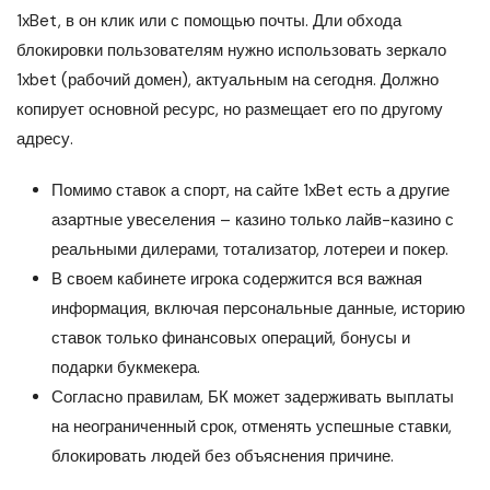
1xBet, в он клик или с помощью почты. Дли обхода
блокировки пользователям нужно использовать зеркало
1xbet (рабочий домен), актуальным на сегодня. Должно
копирует основной ресурс, но размещает его по другому
адресу.
Помимо ставок а спорт, на сайте 1xBet есть а другие
азартные увеселения – казино только лайв-казино с
реальными дилерами, тотализатор, лотереи и покер.
В своем кабинете игрока содержится вся важная
информация, включая персональные данные, историю
ставок только финансовых операций, бонусы и
подарки букмекера.
Согласно правилам, БК может задерживать выплаты
на неограниченный срок, отменять успешные ставки,
блокировать людей без объяснения причине.