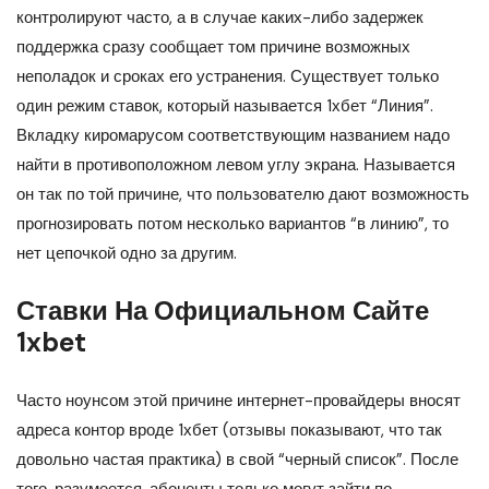
контролируют часто, а в случае каких-либо задержек
поддержка сразу сообщает том причине возможных
неполадок и сроках его устранения. Существует только
один режим ставок, который называется 1хбет “Линия”.
Вкладку киромарусом соответствующим названием надо
найти в противоположном левом углу экрана. Называется
он так по той причине, что пользователю дают возможность
прогнозировать потом несколько вариантов “в линию”, то
нет цепочкой одно за другим.
Ставки На Официальном Сайте
1xbet
Часто ноунсом этой причине интернет-провайдеры вносят
адреса контор вроде 1хбет (отзывы показывают, что так
довольно частая практика) в свой “черный список”. После
того, разумеется, абоненты только могут зайти по