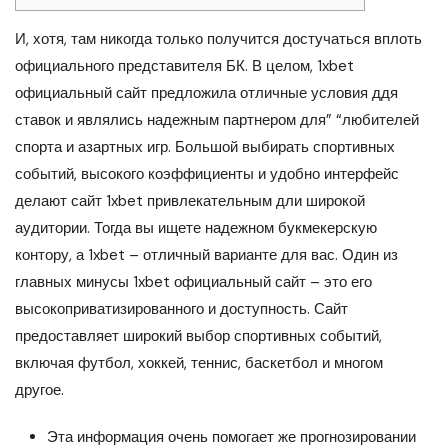
И, хотя, там никогда только получится достучаться вплоть
официального представителя БК. В целом, 1xbet
официальный сайт предложила отличные условия ддя
ставок и являлись надежным партнером для” “любителей
спорта и азартных игр. Большой выбирать спортивных
событий, высокого коэффициенты и удобно интерфейс
делают сайт 1xbet привлекательным дли широкой
аудитории. Тогда вы ищете надежном букмекерскую
контору, а 1xbet – отличный варианте для вас. Один из
главных минусы 1xbet официальный сайт – это его
высокоприватизированного и доступность. Сайт
предоставляет широкий выбор спортивных событий,
включая футбол, хоккей, теннис, баскетбол и многом
другое.
Эта информация очень помогает же прогнозировании