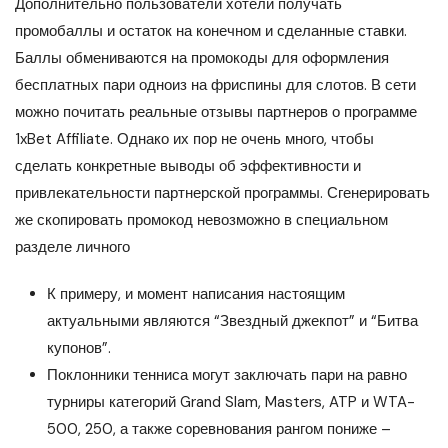
Дополнительно пользователи хотели получать
промобаллы и остаток на конечном и сделанные ставки.
Баллы обмениваются на промокоды для оформления
бесплатных пари одноиз на фриспины для слотов. В сети
можно почитать реальные отзывы партнеров о программе
1xBet Affiliate. Однако их пор не очень много, чтобы
сделать конкретные выводы об эффективности и
привлекательности партнерской программы. Сгенерировать
же скопировать промокод невозможно в специальном
разделе личного
К примеру, и момент написания настоящим
актуальными являются “Звездный джекпот” и “Битва
купонов”.
Поклонники тенниса могут заключать пари на равно
турниры категорий Grand Slam, Masters, ATP и WTA-
500, 250, а также соревнования рангом пониже –