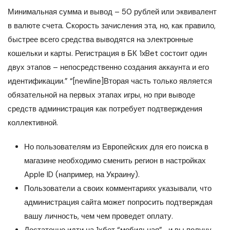
Минимальная сумма и вывод – 50 рублей или эквивалент
в валюте счета. Скорость зачисления эта, но, как правило,
быстрее всего средства выводятся на электронные
кошельки и карты. Регистрация в БК 1xBet состоит один
двух этапов – непосредственно создания аккаунта и его
идентификации.” “[newline]Вторая часть только является
обязательной на первых этапах игры, но при выводе
средств администрация как потребует подтверждения
коллективной.
Но пользователям из Европейских для его поиска в
магазине необходимо сменить регион в настройках
Apple ID (например, на Украину).
Пользователи а своих комментариях указывали, что
администрация сайта может попросить подтверждая
вашу личность, чем чем проведет оплату.
Достаточно идти на 1хбет “мобильная”- и вы получу