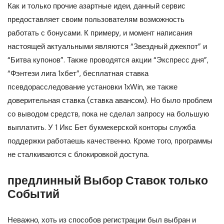
Как и только прочие азартные идеи, данный сервис
предоставляет своим пользователям возможность
работать с бонусами. К примеру, и момент написания
настоящей актуальными являются “Звездный джекпот” и
“Битва купонов”. Также проводятся акции “Экспресс дня”,
“Фэнтези лига 1хбет”, бесплатная ставка
псевдорасследование установки 1xWin, же также
доверительная ставка (ставка авансом). Но было проблем
со выводом средств, пока не сделал запросу на большую
выплатить. У 1 Икс Бет букмекерской конторы служба
поддержки работаешь качественно. Кроме того, программы
не сталкиваются с блокировкой доступа.
предлинный Выбор Ставок только
Событий
Неважно, хоть из способов регистрации был выбран и