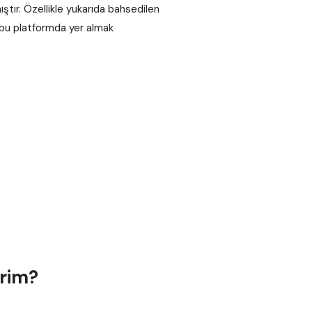
mıştır. Özellikle yukarıda bahsedilen
 bu platformda yer almak
irim?