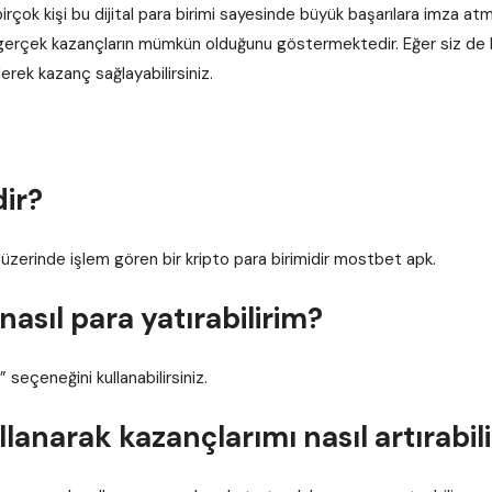
, birçok kişi bu dijital para birimi sayesinde büyük başarılara imza at
e gerçek kazançların mümkün olduğunu göstermektedir. Eğer siz de
derek kazanç sağlayabilirsiniz.
dir?
erinde işlem gören bir kripto para birimidir
mostbet apk
.
nasıl para yatırabilirim?
 seçeneğini kullanabilirsiniz.
lanarak kazançlarımı nasıl artırabil