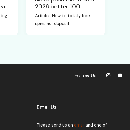
eal
2026 better 100
are
percent free gambling
ling
Articles How to totally free
establishment
spins no-deposit
t
incentives
Follow Us
Email Us
Please send us an
email
and one of