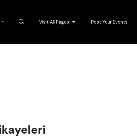
s
Visit All Pages
Post Your Events
ikayeleri