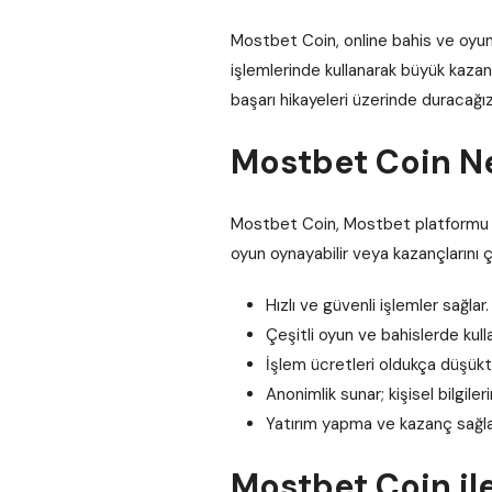
Mostbet Coin, online bahis ve oyun dü
işlemlerinde kullanarak büyük kazanç
başarı hikayeleri üzerinde duracağız
Mostbet Coin N
Mostbet Coin, Mostbet platformu üzeri
oyun oynayabilir veya kazançlarını çek
Hızlı ve güvenli işlemler sağlar.
Çeşitli oyun ve bahislerde kullan
İşlem ücretleri oldukça düşükt
Anonimlik sunar; kişisel bilgileri
Yatırım yapma ve kazanç sağla
Mostbet Coin ile 