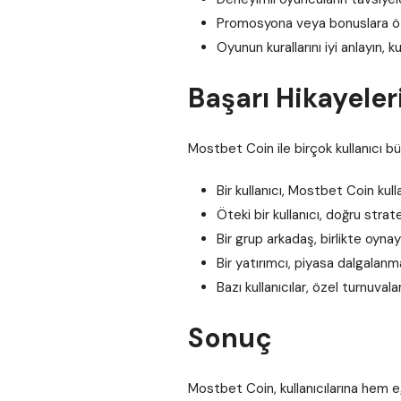
Promosyona veya bonuslara özel 
Oyunun kurallarını iyi anlayın, k
Başarı Hikayeler
Mostbet Coin ile birçok kullanıcı büy
Bir kullanıcı, Mostbet Coin ku
Öteki bir kullanıcı, doğru strat
Bir grup arkadaş, birlikte oynay
Bir yatırımcı, piyasa dalgalanmal
Bazı kullanıcılar, özel turnuval
Sonuç
Mostbet Coin, kullanıcılarına hem 