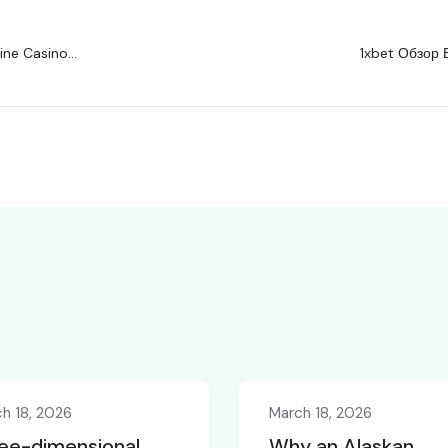
ine Casino
1xbet Обзор 
Бонусы, Отзы
h 18, 2026
March 18, 2026
ee-dimensional
Why an Alaskan