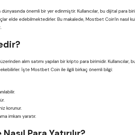
nyasında önemli bir yer edinmiştir. Kullanıcılar, bu dijital para bir
lar elde edebilmektedirler. Bu makalede, Mostbet Coin’in nasıl kulla
.
edir?
nden alım satımı yapılan bir kripto para birimidir. Kullanıcılar, bu 
ebilirler. İşte Mostbet Coin ile ilgili birkaç önemli bilgi:
ılabilir.
ür.
niz korunur.
ma imkanı yaratır.
Nasıl Para Yatırılır?