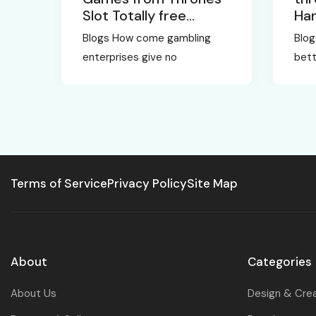
Slot Totally free
Ha
Gamble Online casino
Pla
Blogs How come gambling
Blog
Ports No Install
thr
enterprises give no
bett
Slo
Terms of Service
Privacy Policy
Site Map
About
Categories
About Us
Design & Cre