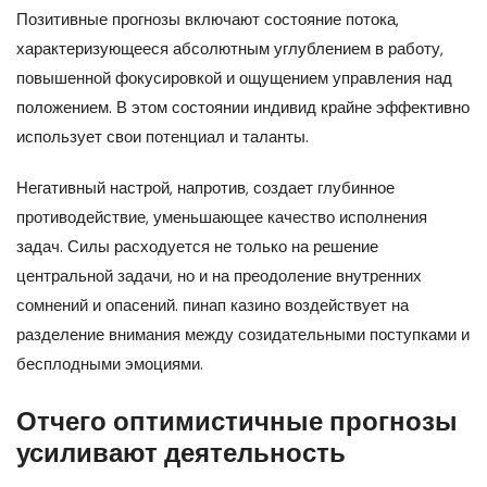
Позитивные прогнозы включают состояние потока,
характеризующееся абсолютным углублением в работу,
повышенной фокусировкой и ощущением управления над
положением. В этом состоянии индивид крайне эффективно
использует свои потенциал и таланты.
Негативный настрой, напротив, создает глубинное
противодействие, уменьшающее качество исполнения
задач. Силы расходуется не только на решение
центральной задачи, но и на преодоление внутренних
сомнений и опасений. пинап казино воздействует на
разделение внимания между созидательными поступками и
бесплодными эмоциями.
Отчего оптимистичные прогнозы
усиливают деятельность