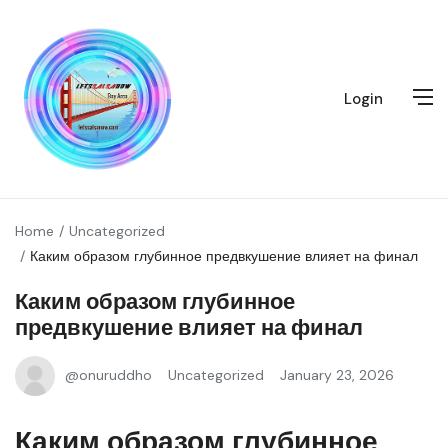
Login
Home
Uncategorized
Каким образом глубинное предвкушение влияет на финал
Каким образом глубинное
предвкушение влияет на финал
@onuruddho
Uncategorized
January 23, 2026
Каким образом глубинное