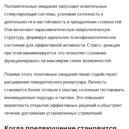
Положительные ожидания запускают влиятельные
стимулирующие системы, усиливая склонность к
деятельности и настойчивость в преодолении сложностей.
Они включают парасимпатическую неврологическую
структуру, формируя идеальное психофизиологическое
состояние для эффективной активности. Стресс-реакция
при этом минимизируется, что позволяет сознанию
функционировать на максимуме своих возможностей.
Помимо этого, позитивные ожидания пинап содействуют
расширению поведенческого репертуара. Личность
становится более готовым к опытам, склонным тестировать
инновационные подходы и тактики. Это повышает
вероятность открытия эффективных решений и убыстряет
течение достижения установленных стремлений.
Когда предвкушение становится