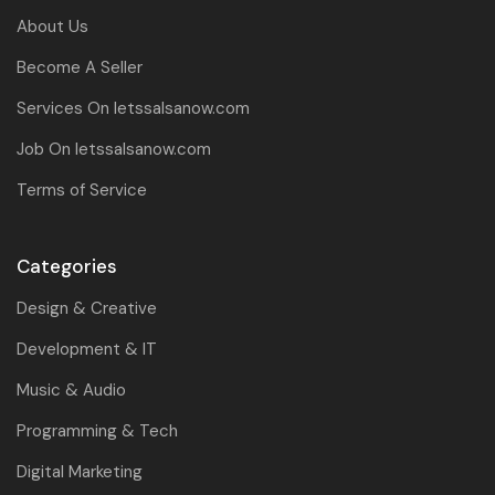
About Us
Become A Seller
Services On letssalsanow.com
Job On letssalsanow.com
Terms of Service
Categories
Design & Creative
Development & IT
Music & Audio
Programming & Tech
Digital Marketing