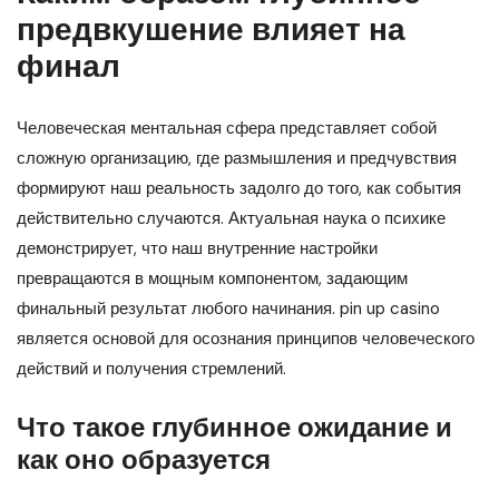
предвкушение влияет на
финал
Человеческая ментальная сфера представляет собой
сложную организацию, где размышления и предчувствия
формируют наш реальность задолго до того, как события
действительно случаются. Актуальная наука о психике
демонстрирует, что наш внутренние настройки
превращаются в мощным компонентом, задающим
финальный результат любого начинания.
pin up casino
является основой для осознания принципов человеческого
действий и получения стремлений.
Что такое глубинное ожидание и
как оно образуется