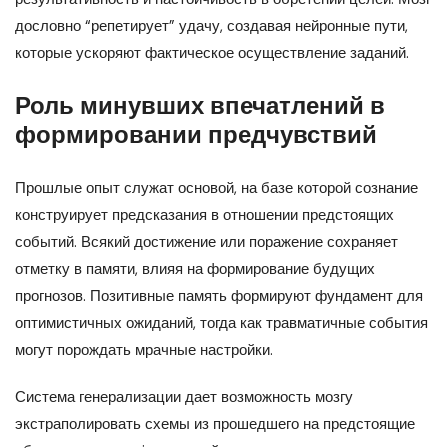
дословно “репетирует” удачу, создавая нейронные пути,
которые ускоряют фактическое осуществление заданий.
Роль минувших впечатлений в
формировании предчувствий
Прошлые опыт служат основой, на базе которой сознание
конструирует предсказания в отношении предстоящих
событий. Всякий достижение или поражение сохраняет
отметку в памяти, влияя на формирование будущих
прогнозов. Позитивные память формируют фундамент для
оптимистичных ожиданий, тогда как травматичные события
могут порождать мрачные настройки.
Система генерализации дает возможность мозгу
экстраполировать схемы из прошедшего на предстоящие