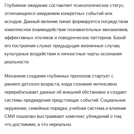
Глубинное ожидание составляет психологическое статус,
отличающееся ожиданием конкретных событий или
исходов. Данный явление пинап формируется посредством
комплексное взаимодействие познавательных механизмов,
аффективных откликов и поведенческих паттернов. Базой
его построения служат предыдущие жизненные случаи,
культурные воздействия и личностные черты осознания
реальности.
Механизм создания глубинных прогнозов стартует с
раннего детского возраста, когда сознание интенсивно
перерабатывает данные об внешней обстановке и создает
системы предвидения предстоящих событий. Социальное
окружение, семейные порядки, учебная система и влияние
СМИ пошагово выстраивают комплекс убеждений о том,
что достижимо, а что нереально.