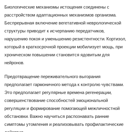
Биологические механизмы истощения соединены с
расстройством адаптационных механизмов организма.
Беспрерывная включение вегетативной неврологической
структуры приводит к исчерпанию передатчиков,
нарушению покоя и уменьшению резистентности. Кортизол,
который в краткосрочной проекции мобилизует мощь, при
хроническом повышении становится ядовитым для
нейронов.
Предотвращение переживательного выгорания
предполагает гармоничного метода к контролю чувствами.
Это предполагает регулярные времена регенерации,
совершенствование способностей эмоциональной
регуляции и формирование помогающей межличностной
обстановки. Важно научиться распознавать ранние
симптомы утомления и реализовывать профилактические