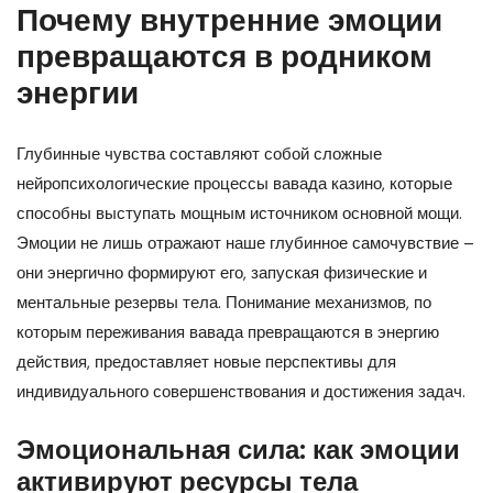
Почему внутренние эмоции
превращаются в родником
энергии
Глубинные чувства составляют собой сложные
нейропсихологические процессы
вавада казино
, которые
способны выступать мощным источником основной мощи.
Эмоции не лишь отражают наше глубинное самочувствие –
они энергично формируют его, запуская физические и
ментальные резервы тела. Понимание механизмов, по
которым переживания вавада превращаются в энергию
действия, предоставляет новые перспективы для
индивидуального совершенствования и достижения задач.
Эмоциональная сила: как эмоции
активируют ресурсы тела