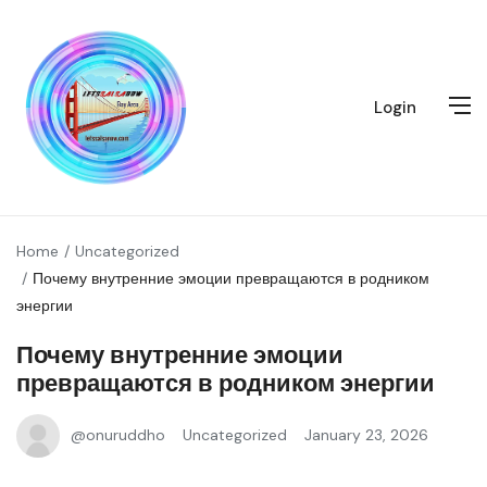
Login
Home
Uncategorized
Почему внутренние эмоции превращаются в родником
энергии
Почему внутренние эмоции
превращаются в родником энергии
@onuruddho
Uncategorized
January 23, 2026