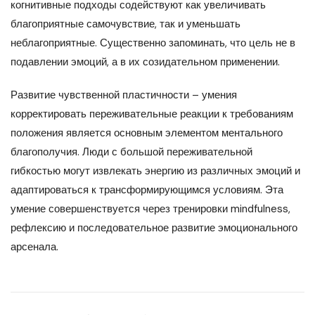
когнитивные подходы содействуют как увеличивать
благоприятные самочувствие, так и уменьшать
неблагоприятные. Существенно запоминать, что цель не в
подавлении эмоций, а в их созидательном применении.
Развитие чувственной пластичности – умения
корректировать переживательные реакции к требованиям
положения является основным элементом ментального
благополучия. Люди с большой переживательной
гибкостью могут извлекать энергию из различных эмоций и
адаптироваться к трансформирующимся условиям. Эта
умение совершенствуется через тренировки mindfulness,
рефлексию и последовательное развитие эмоционального
арсенала.