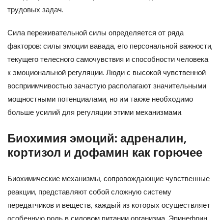
трудовых задач.
Сила переживательной силы определяется от ряда
факторов: силы эмоции вавада, его персональной важности,
текущего телесного самочувствия и способности человека
к эмоциональной регуляции. Люди с высокой чувственной
восприимчивостью зачастую располагают значительными
мощностными потенциалами, но им также необходимо
больше усилий для регуляции этими механизмами.
Биохимия эмоций: адреналин,
кортизол и дофамин как горючее
Биохимические механизмы, сопровождающие чувственные
реакции, представляют собой сложную систему
передатчиков и веществ, каждый из которых осуществляет
особенную роль в силовом питании организма. Эпинефрин,