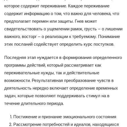
которое содержит переживание. Каждое переживание
содержит информацию о том, что важно для человека, что
предполагает перемен или защиты. Гнев может
свидетельствовать о ущемлении рамок, грусть – о лишении
важного, восторг – о реализации к требуемому. Понимание
этих посланий содействует определить курс поступков.
Последняя этап нуждается в формирования определенного
программы действий, который рассматривает как
переживательные нужды, так и действительные
возможности. Результативная преобразование чувств в
деятельность нередко включает определение временных
задач, которые позволяют поддерживать стимул на в
течение длительного периода.
Постижение и признание эмоционального состояния
Рассмотрение потребностей и идеалов, находящихся